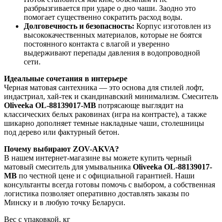
разбрызгивается при ударе о дно чаши. Заодно это
помогает существенно сократить расход воды.
Долговечность и безопасность:
Корпус изготовлен из
высококачественных материалов, которые не боятся
постоянного контакта с влагой и уверенно
выдерживают перепады давления в водопроводной
сети.
Идеальные сочетания в интерьере
Черная матовая сантехника — это основа для стилей лофт,
индастриал, хай-тек и скандинавский минимализм. Смеситель
Oliveeka OL-88139017-MB
потрясающе выглядит на
классических белых раковинах (игра на контрасте), а также
шикарно дополняет темные накладные чаши, столешницы
под дерево или фактурный бетон.
Почему выбирают ZOV-AKVA?
В нашем интернет-магазине вы можете купить черный
матовый смеситель для умывальника
Oliveeka OL-88139017-
MB
по честной цене и с официальной гарантией. Наши
консультанты всегда готовы помочь с выбором, а собственная
логистика позволяет оперативно доставлять заказы по
Минску и в любую точку Беларуси.
Вес с упаковкой, кг