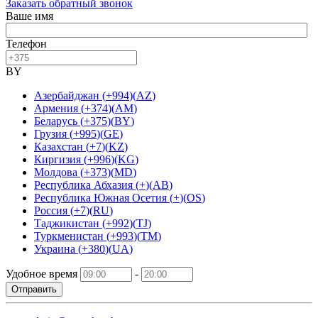
Заказать обратный звонок
Ваше имя
Телефон
BY
Азербайджан
(
+994
)
(
AZ
)
Армения
(
+374
)
(
AM
)
Беларусь
(
+375
)
(
BY
)
Грузия
(
+995
)
(
GE
)
Казахстан
(
+7
)
(
KZ
)
Киргизия
(
+996
)
(
KG
)
Молдова
(
+373
)
(
MD
)
Республика Абхазия
(
+
)
(
AB
)
Республика Южная Осетия
(
+
)
(
OS
)
Россия
(
+7
)
(
RU
)
Таджикистан
(
+992
)
(
TJ
)
Туркменистан
(
+993
)
(
TM
)
Украина
(
+380
)
(
UA
)
Удобное время
-
Отправить