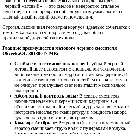
раковины
Oliveeka OL-88139017-MB
в глубоком цвете
«черный матовый» — это смелое и невероятно стильное
решение, которое превратит обычную зону умывальника в
главный дизайнерский элемент помещения.
Строгая, лаконичная геометрия корпуса идеально сочетается с
темным бархатистым покрытием, создавая образ
премиальной, дорогой сантехники.
Главные преимущества матового черного смесителя
OliveekaOL-88139017-MB:
Стойкое и эстетичное покрытие:
Глубокий черный
матовый цвет наносится по специальной технологии,
защищающей металл от коррозии и мелких царапин. В
отличие от глянцевых поверхностей, матовая текстура
не бликует, приглушает свет и выглядит максимально
благородно.
Абсолютный контроль воды:
В сердце смесителя
находится надежный керамический картридж. Он
обеспечивает плавный и легкий ход рычага: вы можете
настроить идеальную температуру и мощность напора
буквально в одно касание, без рывков.
Комфорт без брызг:
Встроенный в излив качественный
аэратор смешивает струю воды с пузырьками воздуха.
Поток становится мягким, объемным и не