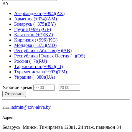
BY
Азербайджан
(
+994
)
(
AZ
)
Армения
(
+374
)
(
AM
)
Беларусь
(
+375
)
(
BY
)
Грузия
(
+995
)
(
GE
)
Казахстан
(
+7
)
(
KZ
)
Киргизия
(
+996
)
(
KG
)
Молдова
(
+373
)
(
MD
)
Республика Абхазия
(
+
)
(
AB
)
Республика Южная Осетия
(
+
)
(
OS
)
Россия
(
+7
)
(
RU
)
Таджикистан
(
+992
)
(
TJ
)
Туркменистан
(
+993
)
(
TM
)
Украина
(
+380
)
(
UA
)
Удобное время
-
Отправить
admin@zov-akva.by
Email
Адрес
Беларусь, Минск, Тимирязева 123к1, 2й этаж, павильон 84