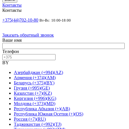
Контакты
Контакты
+375(44)702-10-80
Вт-Вс: 10:00-18:00
Заказать обратный звонок
Ваше имя
Телефон
BY
Азербайджан
(
+994
)
(
AZ
)
Армения
(
+374
)
(
AM
)
Беларусь
(
+375
)
(
BY
)
Грузия
(
+995
)
(
GE
)
Казахстан
(
+7
)
(
KZ
)
Киргизия
(
+996
)
(
KG
)
Молдова
(
+373
)
(
MD
)
Республика Абхазия
(
+
)
(
AB
)
Республика Южная Осетия
(
+
)
(
OS
)
Россия
(
+7
)
(
RU
)
Таджикистан
(
+992
)
(
TJ
)