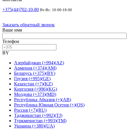
+375(44)702-10-80
Вт-Вс: 10:00-18:00
Заказать обратный звонок
Ваше имя
Телефон
BY
Азербайджан
(
+994
)
(
AZ
)
Армения
(
+374
)
(
AM
)
Беларусь
(
+375
)
(
BY
)
Грузия
(
+995
)
(
GE
)
Казахстан
(
+7
)
(
KZ
)
Киргизия
(
+996
)
(
KG
)
Молдова
(
+373
)
(
MD
)
Республика Абхазия
(
+
)
(
AB
)
Республика Южная Осетия
(
+
)
(
OS
)
Россия
(
+7
)
(
RU
)
Таджикистан
(
+992
)
(
TJ
)
Туркменистан
(
+993
)
(
TM
)
Украина
(
+380
)
(
UA
)