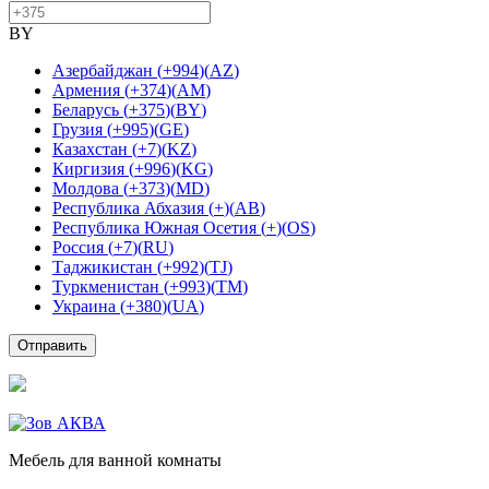
BY
Азербайджан
(
+994
)
(
AZ
)
Армения
(
+374
)
(
AM
)
Беларусь
(
+375
)
(
BY
)
Грузия
(
+995
)
(
GE
)
Казахстан
(
+7
)
(
KZ
)
Киргизия
(
+996
)
(
KG
)
Молдова
(
+373
)
(
MD
)
Республика Абхазия
(
+
)
(
AB
)
Республика Южная Осетия
(
+
)
(
OS
)
Россия
(
+7
)
(
RU
)
Таджикистан
(
+992
)
(
TJ
)
Туркменистан
(
+993
)
(
TM
)
Украина
(
+380
)
(
UA
)
Отправить
Мебель для ванной комнаты