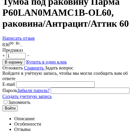
Тумба под раковину Парма
P60LAN0MAMC1B-OL60,
раковина/Антрацит/Аттик 60
Написать отзыв
00
Br
836
.
Предзаказ
+
−
Купить в один клик
В корзину
Отложить
Сравнить
Задать вопрос
Войдите в учётную запись, чтобы мы могли сообщить вам об
ответе
E-mail
Пароль
Забыли пароль?
Создать учетную запись
Запомнить
Войти
Описание
Особенности
Отзывы