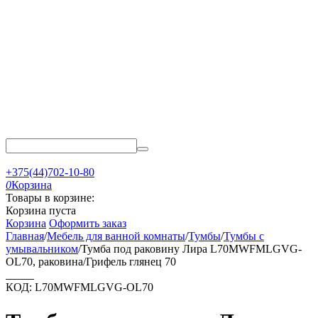
+375(44)702-10-80
0
Корзина
Товары в корзине:
Корзина пуста
Корзина
Оформить заказ
Главная
/
Мебель для ванной комнаты
/
Тумбы
/
Тумбы с
умывальником
/
Тумба под раковину Лира L70MWFMLGVG-
OL70, раковина/Грифель глянец 70
КОД:
L70MWFMLGVG-OL70