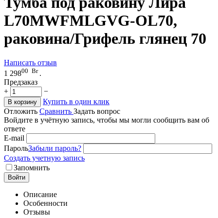
Тумба под раковину Лира
L70MWFMLGVG-OL70,
раковина/Грифель глянец 70
Написать отзыв
00
Br
1 298
.
Предзаказ
+
−
Купить в один клик
В корзину
Отложить
Сравнить
Задать вопрос
Войдите в учётную запись, чтобы мы могли сообщить вам об
ответе
E-mail
Пароль
Забыли пароль?
Создать учетную запись
Запомнить
Войти
Описание
Особенности
Отзывы