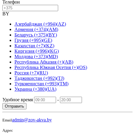
Телефон
BY
Азербайджан
(
+994
)
(
AZ
)
Армения
(
+374
)
(
AM
)
Беларусь
(
+375
)
(
BY
)
Грузия
(
+995
)
(
GE
)
Казахстан
(
+7
)
(
KZ
)
Киргизия
(
+996
)
(
KG
)
Молдова
(
+373
)
(
MD
)
Республика Абхазия
(
+
)
(
AB
)
Республика Южная Осетия
(
+
)
(
OS
)
Россия
(
+7
)
(
RU
)
Таджикистан
(
+992
)
(
TJ
)
Туркменистан
(
+993
)
(
TM
)
Украина
(
+380
)
(
UA
)
Удобное время
-
Отправить
admin@zov-akva.by
Email
Адрес