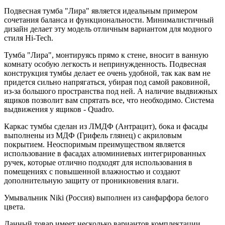
Подвесная тумба "Лира" является идеальным примером
сочетания баланса и функциональности. Минималистичный
дизайн делает эту модель отличным вариантом для модного
стиля Hi-Tech.
Тумба "Лира", монтируясь прямо к стене, вносит в ванную
комнату особую легкость и непринужденность. Подвесная
конструкция тумбы делает ее очень удобной, так как вам не
придется сильно напрягаться, убирая под самой раковиной,
из-за большого пространства под ней. А наличие выдвижных
ящиков позволит вам спрятать все, что необходимо. Система
выдвижения у ящиков - Quadro.
Каркас тумбы сделан из ЛМДФ (Антрацит), бока и фасады
выполнены из МДФ (Грифель глянец) с акриловым
покрытием. Неоспоримым преимуществом является
использование в фасадах алюминиевых интегрированных
ручек, которые отлично подходят для использования в
помещениях с повышенной влажностью и создают
дополнительную защиту от проникновения влаги.
Умывальник Niki (Россия) выполнен из санфарфора белого
цвета.
Данный товар имеет несколько вариантов комплектации