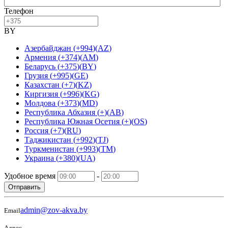
Телефон
BY
Азербайджан
(
+994
)
(
AZ
)
Армения
(
+374
)
(
AM
)
Беларусь
(
+375
)
(
BY
)
Грузия
(
+995
)
(
GE
)
Казахстан
(
+7
)
(
KZ
)
Киргизия
(
+996
)
(
KG
)
Молдова
(
+373
)
(
MD
)
Республика Абхазия
(
+
)
(
AB
)
Республика Южная Осетия
(
+
)
(
OS
)
Россия
(
+7
)
(
RU
)
Таджикистан
(
+992
)
(
TJ
)
Туркменистан
(
+993
)
(
TM
)
Украина
(
+380
)
(
UA
)
Удобное время
-
Отправить
admin@zov-akva.by
Email
Адрес