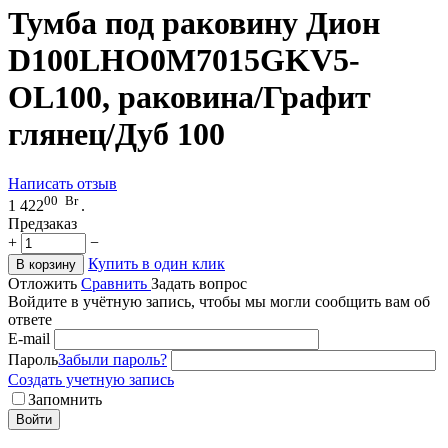
Тумба под раковину Дион
D100LHO0M7015GKV5-
OL100, раковина/Графит
глянец/Дуб 100
Написать отзыв
00
Br
1 422
.
Предзаказ
+
−
Купить в один клик
В корзину
Отложить
Сравнить
Задать вопрос
Войдите в учётную запись, чтобы мы могли сообщить вам об
ответе
E-mail
Пароль
Забыли пароль?
Создать учетную запись
Запомнить
Войти