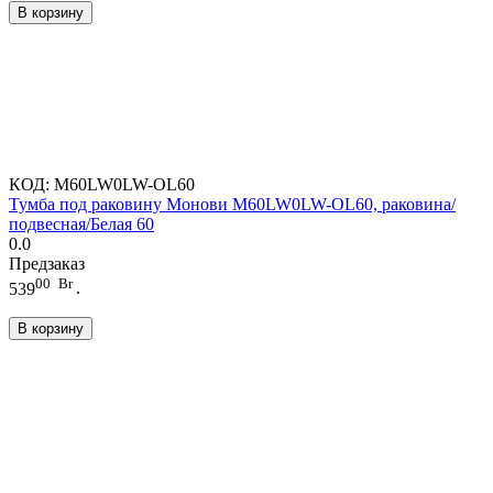
В корзину
КОД:
M60LW0LW-OL60
Тумба под раковину Монови M60LW0LW-OL60, раковина/
подвесная/Белая 60
0.0
Предзаказ
00
Br
539
.
В корзину