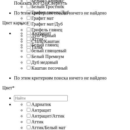
Белый/Галифакс
Показать все (24)
Свернуть
Белый/Тростник
Графит глянец/Дуб
По этим критериям поиска ничего не найдено
Графит мат
Цвет каркаса
Графит мат/Дуб
Грифель глянец
Антрацит
Дуб/Черный
Аттик
Сталь/Каштан
Белый глянец
Тальк
белый глянцевый
Белый Премиум
Дуб медовый
Каштан песочный
По этим критериям поиска ничего не найдено
Цвет*
Адриатик
Антрацит
Антрацит/Аттик
Аттик
Аттик/Белый мат