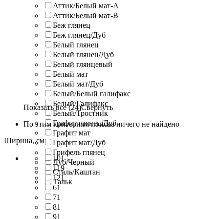
Аттик/Белый мат-A
Аттик/Белый мат-В
Беж глянец
Беж глянец/Дуб
Белый глянец
Белый глянец/Дуб
Белый глянцевый
Белый мат
Белый мат/Дуб
Белый/Белый галифакс
Белый/Галифакс
Показать все (24)
Свернуть
Белый/Тростник
Графит глянец/Дуб
По этим критериям поиска ничего не найдено
Графит мат
Ширина, см
Графит мат/Дуб
Грифель глянец
101
Дуб/Черный
119
Сталь/Каштан
121
Тальк
61
71
81
91