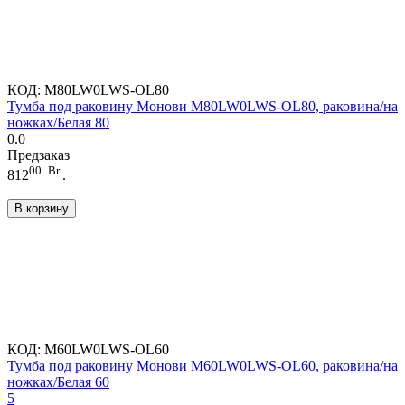
КОД:
M80LW0LWS-OL80
Тумба под раковину Монови M80LW0LWS-OL80, раковина/на
ножках/Белая 80
0.0
Предзаказ
00
Br
812
.
В корзину
КОД:
M60LW0LWS-OL60
Тумба под раковину Монови M60LW0LWS-OL60, раковина/на
ножках/Белая 60
5