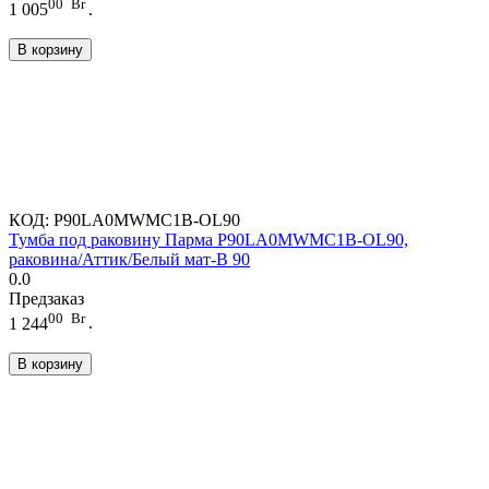
00
Br
1 005
.
В корзину
КОД:
P90LA0MWMC1B-OL90
Тумба под раковину Парма P90LA0MWMC1B-OL90,
раковина/Аттик/Белый мат-B 90
0.0
Предзаказ
00
Br
1 244
.
В корзину