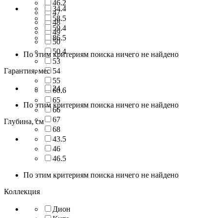
46.2
34.4
47
58.5
48
59.4
49
86.5
50
50.4
По этим критериям поиска ничего не найдено
53
Гарантия, мес
54
55
24
60.6
65
По этим критериям поиска ничего не найдено
66
67
Глубина, см
68
43.5
46
46.5
По этим критериям поиска ничего не найдено
Коллекция
Дион