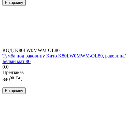
В корзину
КОД:
K80LW0MWM-OL80
Тумба под раковину Кито K80LW0MWM-OL80, раковина/
Белый мат 80
0.0
Предзаказ
00
Br
840
.
В корзину