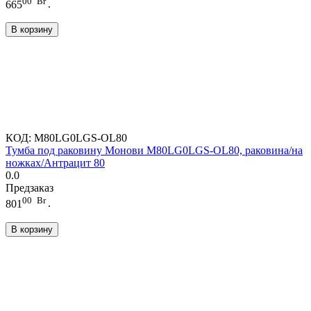
00
Br
665
.
В корзину
КОД:
M80LG0LGS-OL80
Тумба под раковину Монови M80LG0LGS-OL80, раковина/на
ножках/Антрацит 80
0.0
Предзаказ
00
Br
801
.
В корзину