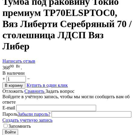
Тумба под раковину Токио
премиум TP70ELSPTOC0,
Вяз Либерти Серебряный 70 /
столешница ЛДСП Вяз
Либер
Написать отзыв
00
Br
368
.
В наличии
+
−
Купить в один клик
В корзину
Отложить
Сравнить
Задать вопрос
Войдите в учётную запись, чтобы мы могли сообщить вам об
ответе
E-mail
Пароль
Забыли пароль?
Создать учетную запись
Запомнить
Войти