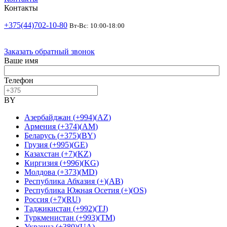
Контакты
+375(44)702-10-80
Вт-Вс: 10:00-18:00
Заказать обратный звонок
Ваше имя
Телефон
BY
Азербайджан
(
+994
)
(
AZ
)
Армения
(
+374
)
(
AM
)
Беларусь
(
+375
)
(
BY
)
Грузия
(
+995
)
(
GE
)
Казахстан
(
+7
)
(
KZ
)
Киргизия
(
+996
)
(
KG
)
Молдова
(
+373
)
(
MD
)
Республика Абхазия
(
+
)
(
AB
)
Республика Южная Осетия
(
+
)
(
OS
)
Россия
(
+7
)
(
RU
)
Таджикистан
(
+992
)
(
TJ
)
Туркменистан
(
+993
)
(
TM
)
Украина
(
+380
)
(
UA
)