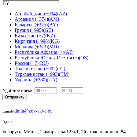
BY
Азербайджан
(
+994
)
(
AZ
)
Армения
(
+374
)
(
AM
)
Беларусь
(
+375
)
(
BY
)
Грузия
(
+995
)
(
GE
)
Казахстан
(
+7
)
(
KZ
)
Киргизия
(
+996
)
(
KG
)
Молдова
(
+373
)
(
MD
)
Республика Абхазия
(
+
)
(
AB
)
Республика Южная Осетия
(
+
)
(
OS
)
Россия
(
+7
)
(
RU
)
Таджикистан
(
+992
)
(
TJ
)
Туркменистан
(
+993
)
(
TM
)
Украина
(
+380
)
(
UA
)
Удобное время
-
Отправить
admin@zov-akva.by
Email
Адрес
Беларусь, Минск, Тимирязева 123к1, 2й этаж, павильон 84