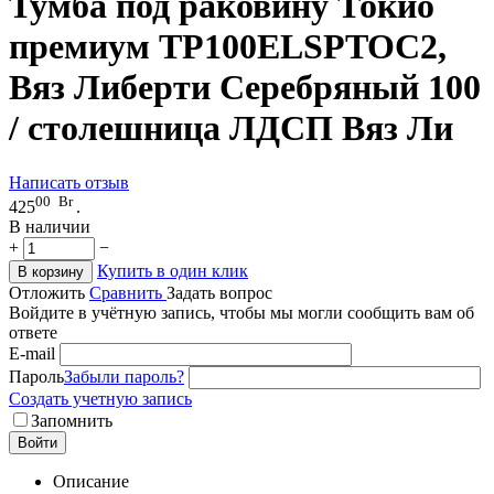
Тумба под раковину Токио
премиум TP100ELSPTOC2,
Вяз Либерти Серебряный 100
/ столешница ЛДСП Вяз Ли
Написать отзыв
00
Br
425
.
В наличии
+
−
Купить в один клик
В корзину
Отложить
Сравнить
Задать вопрос
Войдите в учётную запись, чтобы мы могли сообщить вам об
ответе
E-mail
Пароль
Забыли пароль?
Создать учетную запись
Запомнить
Войти
Описание