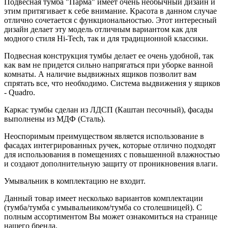
Подвесная тумба "Парма" имеет очень необычный дизайн и
этим притягивает к себе внимание. Красота в данном случае
отлично сочетается с функциональностью. Этот интересный
дизайн делает эту модель отличным вариантом как для
модного стиля Hi-Tech, так и для традиционной классики.
Подвесная конструкция тумбы делает ее очень удобной, так
как вам не придется сильно напрягаться при уборке ванной
комнаты. А наличие выдвижных ящиков позволит вам
спрятать все, что необходимо. Система выдвижения у ящиков
- Quadro.
Каркас тумбы сделан из ЛДСП (Каштан песочный), фасады
выполнены из МДФ (Сталь).
Неоспоримым преимуществом является использование в
фасадах интегрированных ручек, которые отлично подходят
для использования в помещениях с повышенной влажностью
и создают дополнительную защиту от проникновения влаги.
Умывальник в комплектацию не входит.
Данный товар имеет несколько вариантов комплектации
(тумба/тумба с умывальником/тумба со столешницей). С
полным ассортиментом Вы может ознакомиться на странице
нашего бренда.