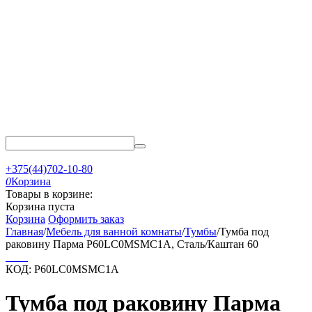
+375(44)702-10-80
0
Корзина
Товары в корзине:
Корзина пуста
Корзина
Оформить заказ
Главная
/
Мебель для ванной комнаты
/
Тумбы
/
Тумба под
раковину Парма P60LС0MSMC1A, Сталь/Каштан 60
КОД:
P60LС0MSMC1A
Тумба под раковину Парма