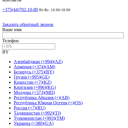
+375(44)702-10-80
Вт-Вс: 10:00-18:00
Заказать обратный звонок
Ваше имя
Телефон
BY
Азербайджан
(
+994
)
(
AZ
)
Армения
(
+374
)
(
AM
)
Беларусь
(
+375
)
(
BY
)
Грузия
(
+995
)
(
GE
)
Казахстан
(
+7
)
(
KZ
)
Киргизия
(
+996
)
(
KG
)
Молдова
(
+373
)
(
MD
)
Республика Абхазия
(
+
)
(
AB
)
Республика Южная Осетия
(
+
)
(
OS
)
Россия
(
+7
)
(
RU
)
Таджикистан
(
+992
)
(
TJ
)
Туркменистан
(
+993
)
(
TM
)
Украина
(
+380
)
(
UA
)