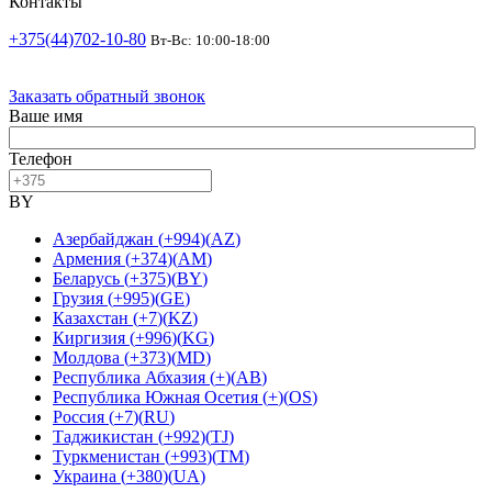
Контакты
+375(44)702-10-80
Вт-Вс: 10:00-18:00
Заказать обратный звонок
Ваше имя
Телефон
BY
Азербайджан
(
+994
)
(
AZ
)
Армения
(
+374
)
(
AM
)
Беларусь
(
+375
)
(
BY
)
Грузия
(
+995
)
(
GE
)
Казахстан
(
+7
)
(
KZ
)
Киргизия
(
+996
)
(
KG
)
Молдова
(
+373
)
(
MD
)
Республика Абхазия
(
+
)
(
AB
)
Республика Южная Осетия
(
+
)
(
OS
)
Россия
(
+7
)
(
RU
)
Таджикистан
(
+992
)
(
TJ
)
Туркменистан
(
+993
)
(
TM
)
Украина
(
+380
)
(
UA
)