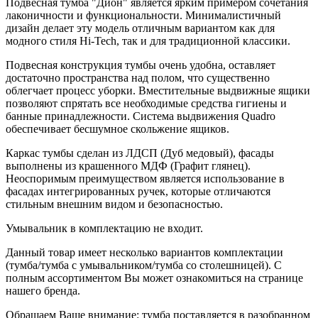
Подвесная тумба "Дион" является ярким примером сочетания
лаконичности и функциональности. Минималистичный
дизайн делает эту модель отличным вариантом как для
модного стиля Hi-Tech, так и для традиционной классики.
Подвесная конструкция тумбы очень удобна, оставляет
достаточно пространства над полом, что существенно
облегчает процесс уборки. Вместительные выдвижные ящики
позволяют спрятать все необходимые средства гигиены и
банные принадлежности. Система выдвижения Quadro
обеспечивает бесшумное скольжение ящиков.
Каркас тумбы сделан из ЛДСП (Дуб медовый), фасады
выполнены из крашенного МДФ (Графит глянец).
Неоспоримым преимуществом является использование в
фасадах интегрированных ручек, которые отличаются
стильным внешним видом и безопасностью.
Умывальник в комплектацию не входит.
Данный товар имеет несколько вариантов комплектации
(тумба/тумба с умывальником/тумба со столешницей). С
полным ассортиментом Вы может ознакомиться на странице
нашего бренда.
Обращаем Ваше внимание: тумба поставляется в разобранном