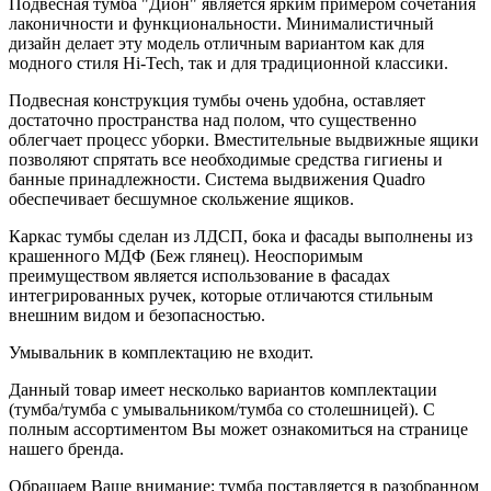
Подвесная тумба "Дион" является ярким примером сочетания
лаконичности и функциональности. Минималистичный
дизайн делает эту модель отличным вариантом как для
модного стиля Hi-Tech, так и для традиционной классики.
Подвесная конструкция тумбы очень удобна, оставляет
достаточно пространства над полом, что существенно
облегчает процесс уборки. Вместительные выдвижные ящики
позволяют спрятать все необходимые средства гигиены и
банные принадлежности. Система выдвижения Quadro
обеспечивает бесшумное скольжение ящиков.
Каркас тумбы сделан из ЛДСП, бока и фасады выполнены из
крашенного МДФ (Беж глянец). Неоспоримым
преимуществом является использование в фасадах
интегрированных ручек, которые отличаются стильным
внешним видом и безопасностью.
Умывальник в комплектацию не входит.
Данный товар имеет несколько вариантов комплектации
(тумба/тумба с умывальником/тумба со столешницей). С
полным ассортиментом Вы может ознакомиться на странице
нашего бренда.
Обращаем Ваше внимание: тумба поставляется в разобранном