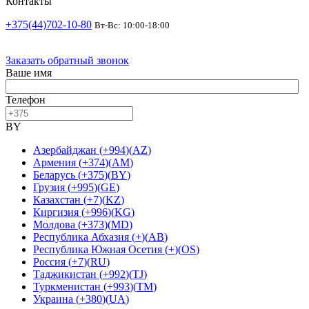
Контакты
+375(44)702-10-80
Вт-Вс: 10:00-18:00
Заказать обратный звонок
Ваше имя
Телефон
BY
Азербайджан
(
+994
)
(
AZ
)
Армения
(
+374
)
(
AM
)
Беларусь
(
+375
)
(
BY
)
Грузия
(
+995
)
(
GE
)
Казахстан
(
+7
)
(
KZ
)
Киргизия
(
+996
)
(
KG
)
Молдова
(
+373
)
(
MD
)
Республика Абхазия
(
+
)
(
AB
)
Республика Южная Осетия
(
+
)
(
OS
)
Россия
(
+7
)
(
RU
)
Таджикистан
(
+992
)
(
TJ
)
Туркменистан
(
+993
)
(
TM
)
Украина
(
+380
)
(
UA
)