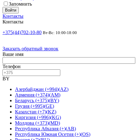
Запомнить
Войти
Контакты
Контакты
+375(44)702-10-80
Вт-Вс: 10:00-18:00
Заказать обратный звонок
Ваше имя
Телефон
BY
Азербайджан
(
+994
)
(
AZ
)
Армения
(
+374
)
(
AM
)
Беларусь
(
+375
)
(
BY
)
Грузия
(
+995
)
(
GE
)
Казахстан
(
+7
)
(
KZ
)
Киргизия
(
+996
)
(
KG
)
Молдова
(
+373
)
(
MD
)
Республика Абхазия
(
+
)
(
AB
)
Республика Южная Осетия
(
+
)
(
OS
)
Россия
(
+7
)
(
RU
)