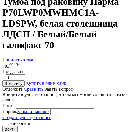
Тумба под раковину Парма
P70LWP0MWHMC1A-
LDSPW, белая столешница
ЛДСП / Белый/Белый
галифакс 70
Написать отзыв
00
Br
783
.
Предзаказ
+
−
Купить в один клик
В корзину
Отложить
Сравнить
Задать вопрос
Войдите в учётную запись, чтобы мы могли сообщить вам об
ответе
E-mail
Пароль
Забыли пароль?
Создать учетную запись
Запомнить
Войти