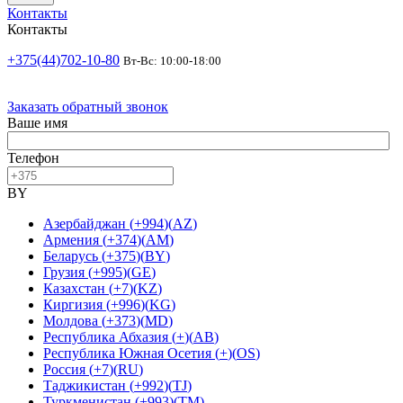
Контакты
Контакты
+375(44)702-10-80
Вт-Вс: 10:00-18:00
Заказать обратный звонок
Ваше имя
Телефон
BY
Азербайджан
(
+994
)
(
AZ
)
Армения
(
+374
)
(
AM
)
Беларусь
(
+375
)
(
BY
)
Грузия
(
+995
)
(
GE
)
Казахстан
(
+7
)
(
KZ
)
Киргизия
(
+996
)
(
KG
)
Молдова
(
+373
)
(
MD
)
Республика Абхазия
(
+
)
(
AB
)
Республика Южная Осетия
(
+
)
(
OS
)
Россия
(
+7
)
(
RU
)
Таджикистан
(
+992
)
(
TJ
)
Туркменистан
(
+993
)
(
TM
)