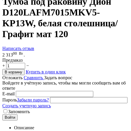
Тумба под раковину Дион
D120LAFM7015MKV5-
KP13W, белая столешница/
Графит мат 120
Написать отзыв
00
Br
2 313
.
Предзаказ
+
−
Купить в один клик
В корзину
Отложить
Сравнить
Задать вопрос
Войдите в учётную запись, чтобы мы могли сообщить вам об
ответе
E-mail
Пароль
Забыли пароль?
Создать учетную запись
Запомнить
Войти
Описание