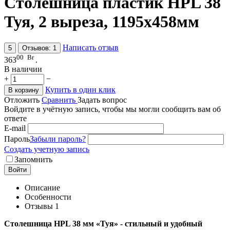
Столешница пластик HPL 38
Туя, 2 выреза, 1195х458мм
Написать отзыв
5
Отзывов: 1
00
Br
363
.
В наличии
+
−
Купить в один клик
В корзину
Отложить
Сравнить
Задать вопрос
Войдите в учётную запись, чтобы мы могли сообщить вам об
ответе
E-mail
Пароль
Забыли пароль?
Создать учетную запись
Запомнить
Войти
Описание
Особенности
Отзывы
1
Столешница HPL 38 мм «Туя» - стильный и удобный