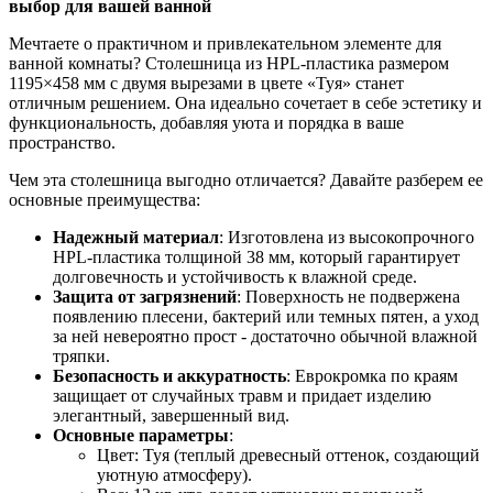
выбор для вашей ванной
Мечтаете о практичном и привлекательном элементе для
ванной комнаты? Столешница из HPL-пластика размером
1195×458 мм с двумя вырезами в цвете «Туя» станет
отличным решением. Она идеально сочетает в себе эстетику и
функциональность, добавляя уюта и порядка в ваше
пространство.
Чем эта столешница выгодно отличается? Давайте разберем ее
основные преимущества:
Надежный материал
: Изготовлена из высокопрочного
HPL-пластика толщиной 38 мм, который гарантирует
долговечность и устойчивость к влажной среде.
Защита от загрязнений
: Поверхность не подвержена
появлению плесени, бактерий или темных пятен, а уход
за ней невероятно прост - достаточно обычной влажной
тряпки.
Безопасность и аккуратность
: Еврокромка по краям
защищает от случайных травм и придает изделию
элегантный, завершенный вид.
Основные параметры
:
Цвет: Туя (теплый древесный оттенок, создающий
уютную атмосферу).