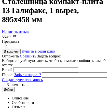
Столешница компакт-плита
13 Галифакс, 1 вырез,
895х458 мм
Написать отзыв
00
Br
554
.
Предзаказ
+
−
Купить в один клик
В корзину
Отложить
Сравнить
Задать вопрос
Войдите в учётную запись, чтобы мы могли сообщить вам об
ответе
E-mail
Пароль
Забыли пароль?
Создать учетную запись
Запомнить
Войти
Описание
Особенности
Отзывы