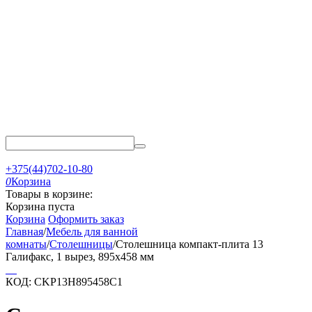
+375(44)702-10-80
0
Корзина
Товары в корзине:
Корзина пуста
Корзина
Оформить заказ
Главная
/
Мебель для ванной
комнаты
/
Столешницы
/
Столешница компакт-плита 13
Галифакс, 1 вырез, 895х458 мм
КОД:
CKP13H895458C1